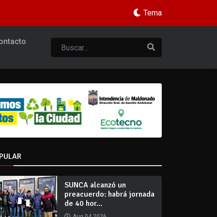
Tema
ontacto
PULAR
SUNCA alcanzó un
preacuerdo: habrá jornada
de 40 hor...
Aug 04 2026