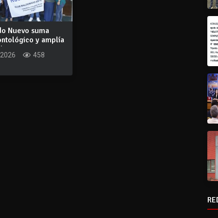
do Nuevo suma
ontológico y amplía
...
 2026
458
RE