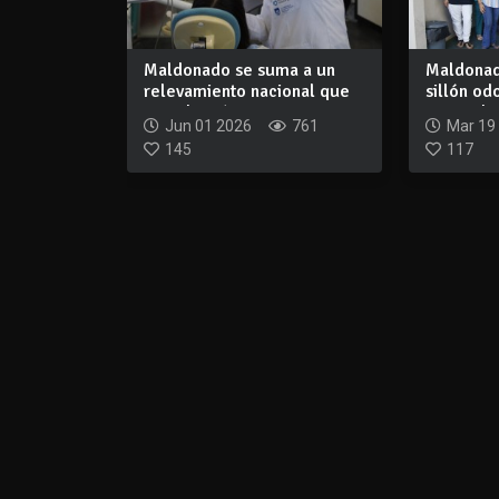
Maldonado se suma a un
Maldona
relevamiento nacional que
sillón od
actualizará...
capacidad
Jun 01 2026
761
Mar 19
145
117