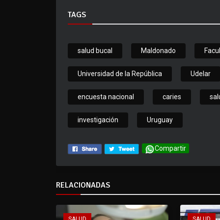
TAGS
salud bucal
Maldonado
Facu
Universidad de la República
Udelar
encuesta nacional
caries
sal
investigación
Uruguay
Compartir
RELACIONADAS
SALUD
SALUD