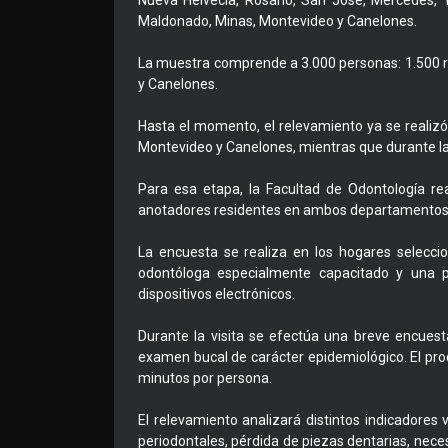
Nueva Helvecia, Rosario, San José, Mercedes, Y
Maldonado, Minas, Montevideo y Canelones.
La muestra comprende a 3.000 personas: 1.500 res
y Canelones.
Hasta el momento, el relevamiento ya se realizó 
Montevideo y Canelones, mientras que durante l
Para esa etapa, la Facultad de Odontología rea
anotadores residentes en ambos departamentos q
La encuesta se realiza en los hogares selecci
odontóloga especialmente capacitado y una p
dispositivos electrónicos.
Durante la visita se efectúa una breve encues
examen bucal de carácter epidemiológico. El pr
minutos por persona.
El relevamiento analizará distintos indicadores 
periodontales, pérdida de piezas dentarias, neces