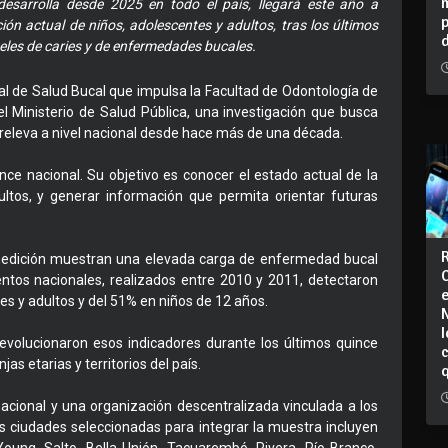
esarrolla desde 2025 en todo el país, llegará este año a
ión actual de niños, adolescentes y adultos, tras los últimos
eles de caries y de enfermedades bucales.
l de Salud Bucal que impulsa la Facultad de Odontología de
el Ministerio de Salud Pública, una investigación que busca
 releva a nivel nacional desde hace más de una década.
nce nacional. Su objetivo es conocer el estado actual de la
ultos, y generar información que permita orientar futuras
edición muestran una elevada carga de enfermedad bucal
entos nacionales, realizados entre 2010 y 2011, detectaron
es y adultos y del 51% en niños de 12 años.
I
volucionaron esos indicadores durante los últimos quince
jas etarias y territorios del país.
acional y una organización descentralizada vinculada a los
Las ciudades seleccionadas para integrar la muestra incluyen