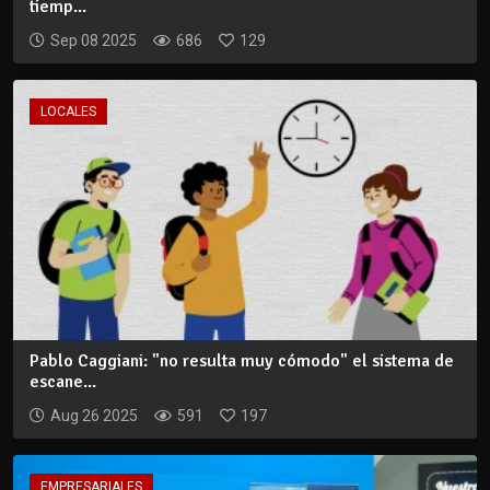
tiemp...
Sep 08 2025
686
129
LOCALES
Pablo Caggiani: "no resulta muy cómodo" el sistema de
escane...
Aug 26 2025
591
197
EMPRESARIALES