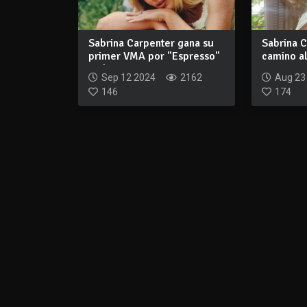
Sabrina Carpenter gana su
Sabrina C
primer VMA por "Espresso"
camino al
en los M...
Sep 12 2024
2162
Aug 23
146
174