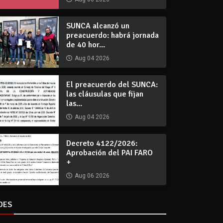
SUNCA alcanzó un
preacuerdo: habrá jornada
de 40 hor...
Aug 04 2026
El preacuerdo del SUNCA:
las cláusulas que fijan
las...
Aug 04 2026
Decreto 4122/2026:
Aprobación del PAI FARO
+
Aug 06 2026
DES