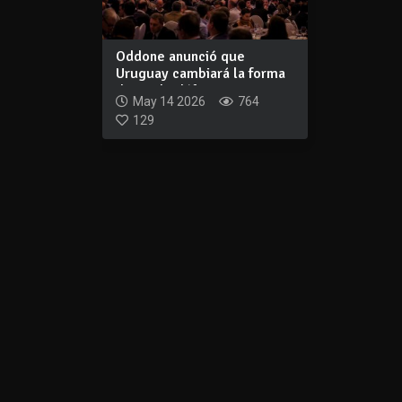
Oddone anunció que
Uruguay cambiará la forma
de medir défici...
May 14 2026
764
129