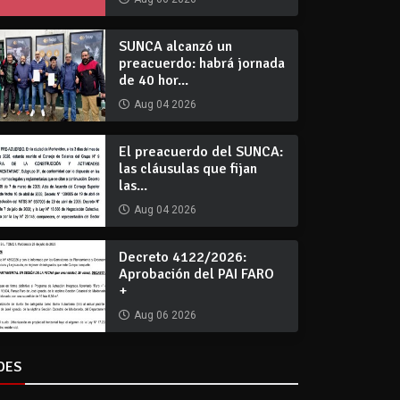
SUNCA alcanzó un
preacuerdo: habrá jornada
de 40 hor...
Aug 04 2026
El preacuerdo del SUNCA:
las cláusulas que fijan
las...
Aug 04 2026
Decreto 4122/2026:
Aprobación del PAI FARO
+
Aug 06 2026
DES