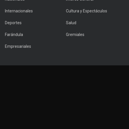
Internacionales
Cultura y Espectáculos
Deportes
Salud
Farándula
Gremiales
Empresariales
Copyright © 2022 PuntaNews.com.uy - All Rights Reserved.