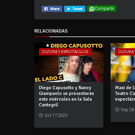
Compartir
RELACIONADAS
CULTURA Y ESPECTÁCULOS
CULTURA 
Diego Capusotto y Nancy
Maxi de l
Giampaolo se presentarán
Teatro Ca
este miércoles en la Sala
espectác
Cantegril
Sep 28
Oct 17 2023