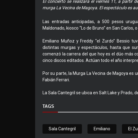
El concierto se realizará el viernes 11, a partir
murga La Vecina de Magoya. El espectáculo es au
Las entradas anticipadas, a 500 pesos urugu
Maldonado, kiosco “Lo de Bruno” en San Carlos, 
Emiliano Muñoz y Freddy “el Zurdo” Bessio tuv
distintas murgas y espectáculos, hasta que sur
comenzó la carrera del que hoy es el dúo más c
cinco discos editados. Actúan todo el año interp
Por su parte, la Murga La Vecina de Magoya es 
Fabián Ferrari.
La Sala Cantegril se ubica en Salt Lake y Prado, d
TAGS
Sala Cantegril
Emiliano
El Z