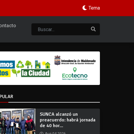
Tema
ontacto
PULAR
SUNCA alcanzó un
preacuerdo: habrá jornada
de 40 hor...
Aug 04 2026