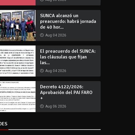
SUNCA alcanzó un
preacuerdo: habrá jornada
de 40 hor...
Aug 04 2026
El preacuerdo del SUNCA:
las cláusulas que fijan
las...
Aug 04 2026
Decreto 4122/2026:
Aprobación del PAI FARO
+
Aug 06 2026
DES