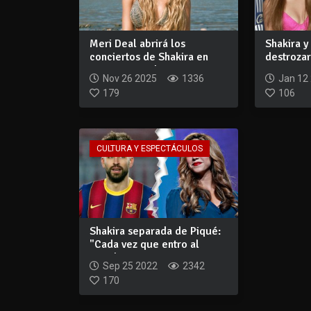
Meri Deal abrirá los
Shakira y
conciertos de Shakira en
destrozar
Uruguay en el...
atacaron 
Nov 26 2025
1336
Jan 12
179
106
CULTURA Y ESPECTÁCULOS
Shakira separada de Piqué:
"Cada vez que entro al
estudio, t...
Sep 25 2022
2342
170