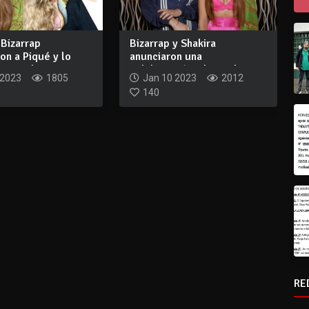
 Bizarrap
Bizarrap y Shakira
on a Piqué y lo
anunciaron una
por tod...
colaboración y las redes e...
 2023
1805
Jan 10 2023
2012
140
RE