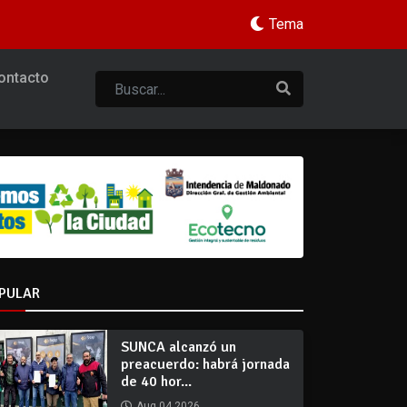
Tema
ontacto
PULAR
SUNCA alcanzó un
preacuerdo: habrá jornada
de 40 hor...
Aug 04 2026