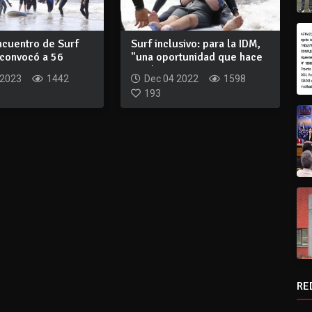
ncuentro de Surf
Surf inclusivo: para la IDM,
 convocó a 56
"una oportunidad que hace
 s...
posib...
 2023
1442
Dec 04 2022
1598
193
RE