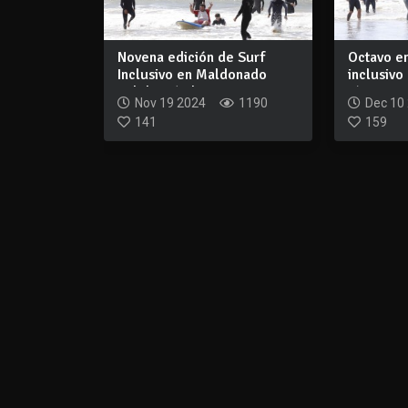
Novena edición de Surf
Octavo e
Inclusivo en Maldonado
inclusivo
celebrará el D...
jóvenes en
Nov 19 2024
1190
Dec 10
141
159