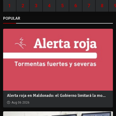
1
2
3
4
5
6
7
8
POPULAR
Alerta roja en Maldonado: el Gobierno limitará la mo...
Aug 06 2026