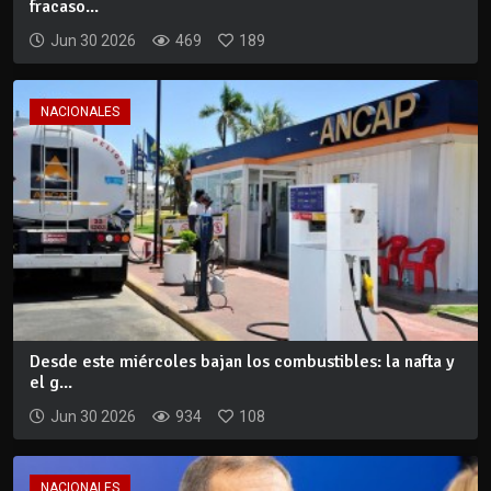
fracaso...
Jun 30 2026
469
189
NACIONALES
Desde este miércoles bajan los combustibles: la nafta y
el g...
Jun 30 2026
934
108
NACIONALES