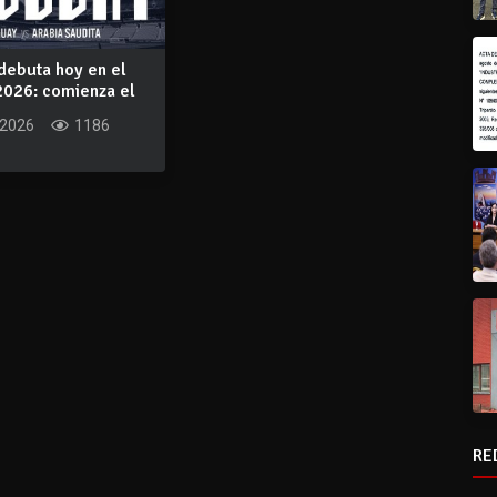
debuta hoy en el
2026: comienza el
..
 2026
1186
RE