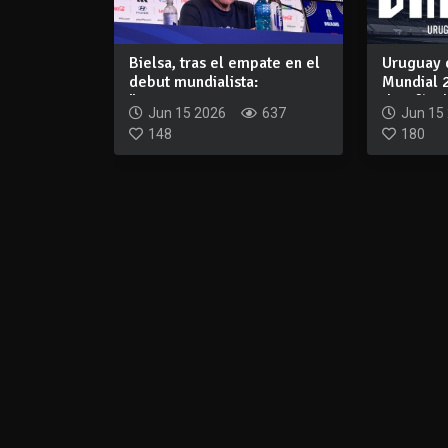
Bielsa, tras el empate en el
Uruguay 
debut mundialista:
Mundial 
"Nosotros te...
desafío d.
Jun 15 2026
637
Jun 15
148
180