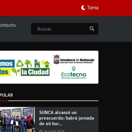
Tema
ontacto
PULAR
SUNCA alcanzó un
preacuerdo: habrá jornada
de 40 hor...
Aug 04 2026