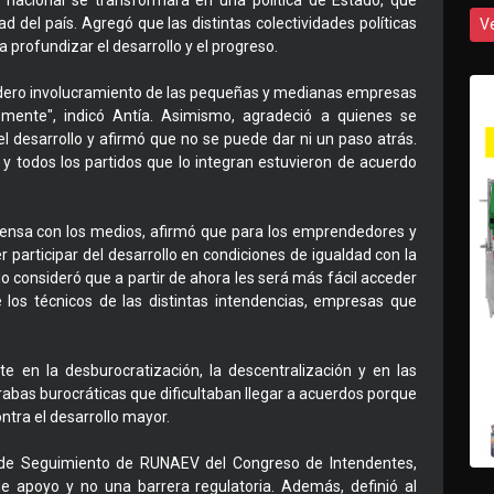
co nacional se transformará en una política de Estado, que
tad del país. Agregó que las distintas colectividades políticas
V
 profundizar el desarrollo y el progreso.
dadero involucramiento de las pequeñas y medianas empresas
ente", indicó Antía. Asimismo, agradeció a quienes se
l desarrollo y afirmó que no se puede dar ni un paso atrás.
y todos los partidos que lo integran estuvieron de acuerdo
rensa con los medios, afirmó que para los emprendedores y
 participar del desarrollo en condiciones de igualdad con la
o consideró que a partir de ahora les será más fácil acceder
 los técnicos de las distintas intendencias, empresas que
 en la desburocratización, la descentralización y en las
rabas burocráticas que dificultaban llegar a acuerdos porque
ntra el desarrollo mayor.
 de Seguimiento de RUNAEV del Congreso de Intendentes,
 apoyo y no una barrera regulatoria. Además, definió al