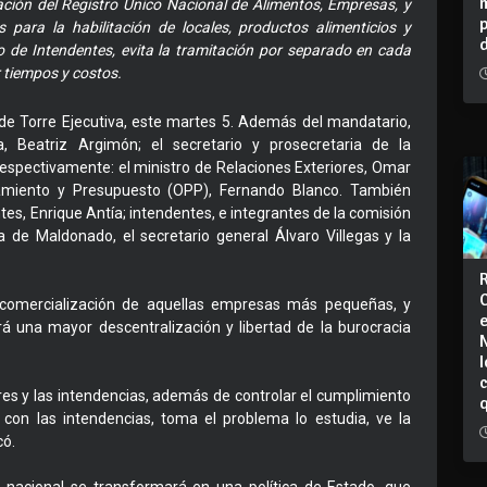
tación del Registro Único Nacional de Alimentos, Empresas, y
 para la habilitación de locales, productos alimenticios y
o de Intendentes, evita la tramitación por separado en cada
r tiempos y costos.
 de Torre Ejecutiva, este martes 5. Además del mandatario,
a, Beatriz Argimón; el secretario y prosecretaria de la
respectivamente: el ministro de Relaciones Exteriores, Omar
neamiento y Presupuesto (OPP), Fernando Blanco. También
tes, Enrique Antía; intendentes, e integrantes de la comisión
 de Maldonado, el secretario general Álvaro Villegas y la
 comercialización de aquellas empresas más pequeñas, y
rá una mayor descentralización y libertad de la burocracia
I
res y las intendencias, además de controlar el cumplimiento
to con las intendencias, toma el problema lo estudia, ve la
có.