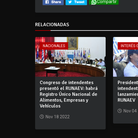
Compartir
RELACIONADAS
NACIONALES
INTERÉS 
Congreso de intendentes
President
presentó el RUNAEV: habrá
intenden
Registro Único Nacional de
lanzamien
Alimentos, Empresas y
RUNAEV
Vehículos
Nov 04
Nov 18 2022