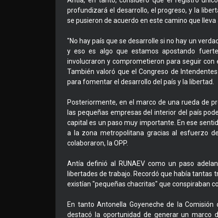
Antía, en tanto, consideró que el registro úni
profundizará el desarrollo, el progreso, y la liber
se pusieron de acuerdo en este camino que lleva a
"No hay país que se desarrolle si no hay un ver
y eso es algo que estamos apostando fuertem
involucraron y comprometieron para seguir con e
También valoró que el Congreso de Intendentes 
para fomentar el desarrollo del país y la libertad.
Posteriormente, en el marco de una rueda de p
las pequeñas empresas del interior del país poder
capital es un paso muy importante. En ese sentid
a la zona metropolitana gracias al esfuerzo de
colaboraron, la OPP.
Antía definió al RUNAEV como un paso adelante
libertades de trabajo. Recordó que había tantas t
existían "pequeñas chacritas" que conspiraban co
En tanto Antonella Goyeneche de la Comisión
destacó la oportunidad de generar un marco de