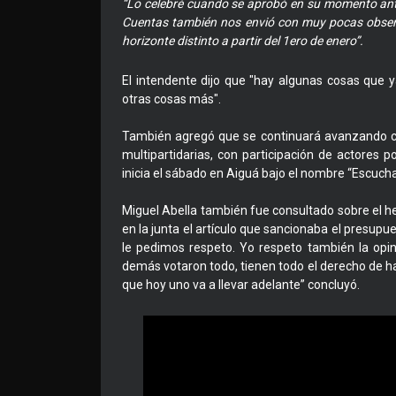
“Lo celebré cuando se aprobó en su momento antes
Cuentas también nos envió con muy pocas obser
horizonte distinto a partir del 1ero de enero”.
El intendente dijo que "hay algunas cosas que 
otras cosas más".
También agregó que se continuará avanzando cu
multipartidarias, con participación de actores p
inicia el sábado en Aiguá bajo el nombre “Escuc
Miguel Abella también fue consultado sobre el 
en la junta el artículo que sancionaba el presupue
le pedimos respeto. Yo respeto también la opin
demás votaron todo, tienen todo el derecho de ha
que hoy uno va a llevar adelante” concluyó.