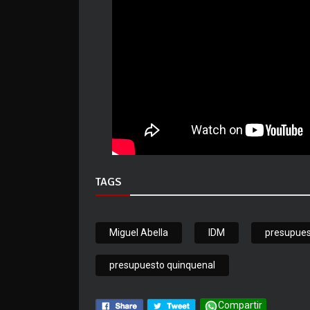
TAGS
Miguel Abella
IDM
presupue
presupuesto quinquenal
Compartir