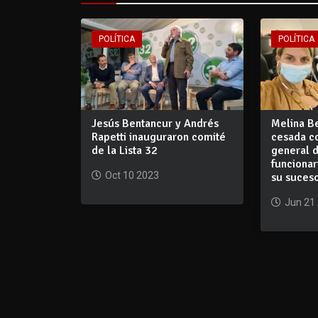
POLÍTICA
POLÍTICA
Jesús Bentancur y Andrés
Melina B
Rapetti inauguraron comité
cesada c
de la Lista 32
general 
funcionar
Oct 10 2023
su suces
Jun 21