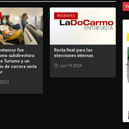
V
RECIENTES
entancur fue
Recta final para las
omo subdirectora
elecciones internas
de Turismo y un
Jun 19 2024
io de carrera sería
or
 2023