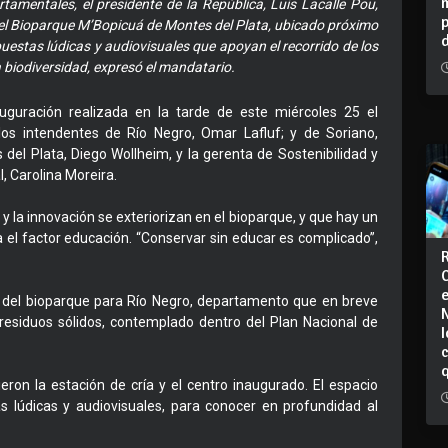
mentales, el presidente de la República, Luis Lacalle Pou,
 del Bioparque M’Bopicuá de Montes del Plata, ubicado próximo
uestas lúdicas y audiovisuales que apoyan el recorrido de los
a biodiversidad, expresó el mandatario.
uguración realizada en la tarde de este miércoles 25 el
los intendentes de Río Negro, Omar Lafluf; y de Soriano,
del Plata, Diego Wollheim, y la gerenta de Sostenibilidad y
, Carolina Moreira.
y la innovación se exteriorizan en el bioparque, y que hay un
ga el factor educación. “Conservar sin educar es complicado”,
ia del bioparque para Río Negro, departamento que en breve
e residuos sólidos, contemplado dentro del Plan Nacional de
I
ieron la estación de cría y el centro inaugurado. El espacio
as lúdicas y audiovisuales, para conocer en profundidad al