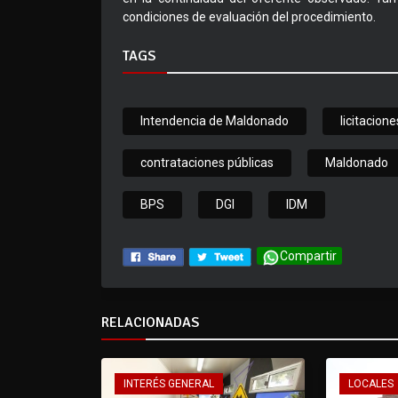
condiciones de evaluación del procedimiento.
TAGS
Intendencia de Maldonado
licitacione
contrataciones públicas
Maldonado
BPS
DGI
IDM
Compartir
RELACIONADAS
INTERÉS GENERAL
LOCALES