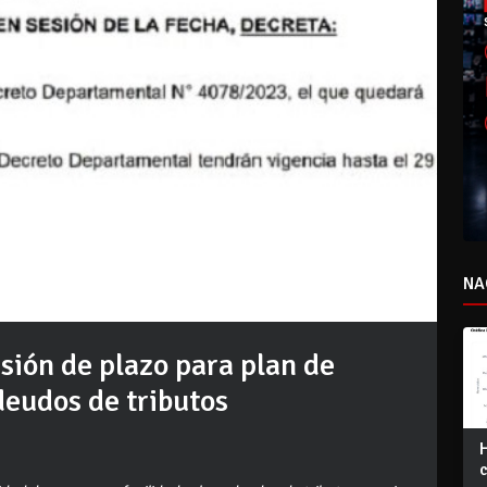
NA
ión de plazo para plan de
deudos de tributos