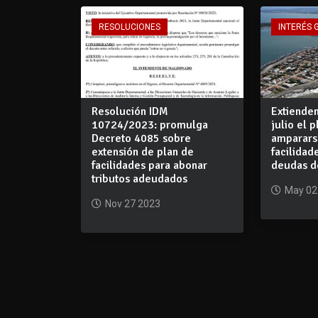
RESOLUCIONES
INTERÉS 
Resolución IDM
Extienden
10724/2023: promulga
julio el 
Decreto 4085 sobre
amparars
extensión de plan de
facilidad
facilidades para abonar
deudas de
tributos adeudados
May 02
Nov 27 2023