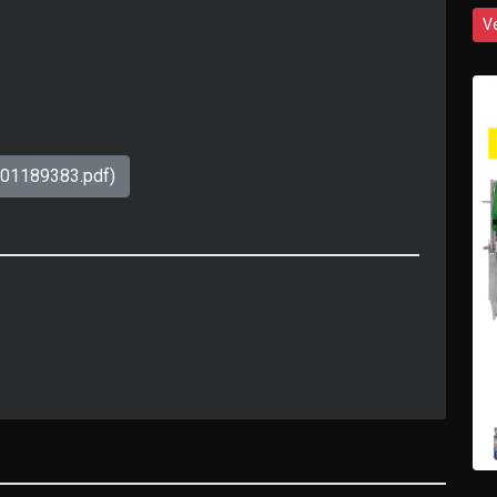
V
701189383.pdf)