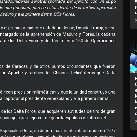
estadounidense aerotransportada del Ejército con un largo
e alta prioridad, parece estar detrás de la furtiva operación
aduro y a la primera dama, Cilia Flores.
y el propio presidente estadounidense, Donald Trump, se ha
encargado de la aprehensión de Maduro y Flores, la cadena
ma de los Delta Force y del Regimiento 160 de Operaciones
os de Caracas y de otros puntos circundantes que fueron
aque Apache y también los Chinook, helicópteros que Delta
 «con precisión milimétrica» y que la unidad construyó una
n a capturar al presidente venezolano y a la primera dama.
I
de los Delta Force, que adquieren aptitudes de tiro de gran
 espionaje o para ejercer de guardaespaldas de alto nivel.
speciales-Delta, su denominación oficial, se fundó en 1977