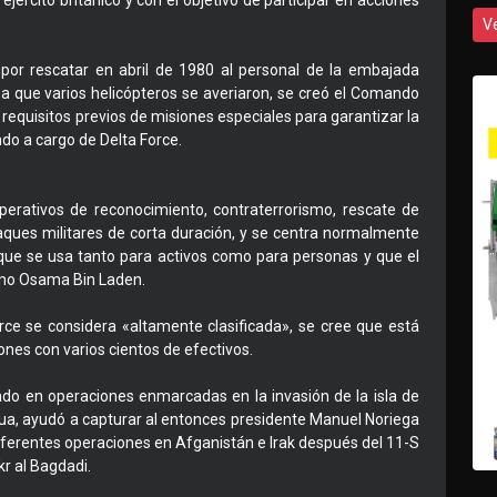
ejército británico y con el objetivo de participar en acciones
V
 por rescatar en abril de 1980 al personal de la embajada
 que varios helicópteros se averiaron, se creó el Comando
requisitos previos de misiones especiales para garantizar la
do a cargo de Delta Force.
operativos de reconocimiento, contraterrorismo, rescate de
aques militares de corta duración, y se centra normalmente
a que se usa tanto para activos como para personas y que el
omo Osama Bin Laden.
rce se considera «altamente clasificada», se cree que está
es con varios cientos de efectivos.
pado en operaciones enmarcadas en la invasión de la isla de
ua, ayudó a capturar al entonces presidente Manuel Noriega
ferentes operaciones en Afganistán e Irak después del 11-S
r al Bagdadi.