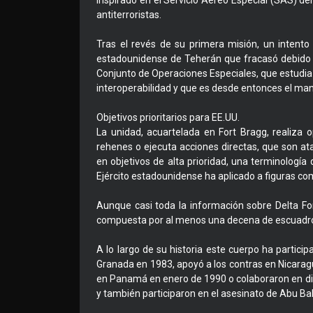
inspirado en el Servicio Aéreo Especial (SAS) del 
antiterroristas.
Tras el revés de su primera misión, un intento
estadounidense de Teherán que fracasó debido a
Conjunto de Operaciones Especiales, que estudia 
interoperabilidad y que es desde entonces el man
Objetivos prioritarios para EE.UU.
La unidad, acuartelada en Fort Bragg, realiza 
rehenes o ejecuta acciones directas, que son at
en objetivos de alta prioridad, una terminologí
Ejército estadounidense ha aplicado a figuras c
Aunque casi toda la información sobre Delta Fo
compuesta por al menos una decena de escuadron
A lo largo de su historia este cuerpo ha partici
Granada en 1983, apoyó a los contras en Nicarag
en Panamá en enero de 1990 o colaboraron en di
y también participaron en el asesinato de Abu Bak