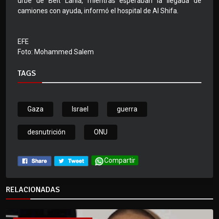
urbe de Beit Lahia, mientras esperaban la llegada de
camiones con ayuda, informó el hospital de Al Shifa.
EFE
Foto: Mohammed Salem
TAGS
Gaza
Israel
guerra
desnutrición
ONU
Compartir
RELACIONADAS