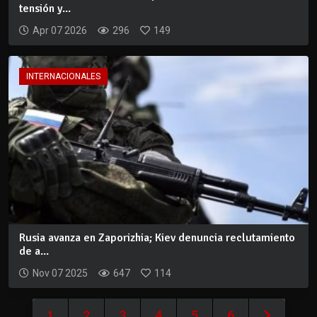
tensión y...
Apr 07 2026
296
149
INTERNACIONALES
Rusia avanza en Zaporizhia; Kiev denuncia reclutamiento
de a...
Nov 07 2025
647
114
1
2
3
4
5
6