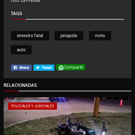
foto: La Prensa
TAGS
siniestro fatal
piriapolis
moto
auto
Compartir
RELACIONADAS
POLICIALES Y JUDICIALES