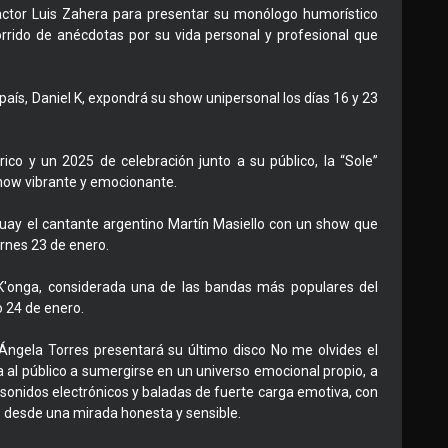
actor Luis Zahera para presentar su monólogo humorístico
orrido de anécdotas por su vida personal y profesional que
aís, Daniel K, expondrá su show unipersonal los días 16 y 23
ico y un 2025 de celebración junto a su público, la “Sole”
how vibrante y emocionante.
uguay el cantante argentino Martín Masiello con un show que
ernes 23 de enero.
 K'onga, considerada una de las bandas más populares del
o 24 de enero.
 Ángela Torres presentará su último disco No me olvides el
ta al público a sumergirse en un universo emocional propio, a
sonidos electrónicos y baladas de fuerte carga emotiva, con
es desde una mirada honesta y sensible.