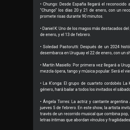
• Chungo: Desde España llegará el reconocido 
"Chungo" los días 20 y 21 de enero, con un rec
promete risas durante 90 minutos.
• Daniel K: Uno de los magos más destacados del p
de enero, y el 13 de febrero.
• Soledad Pastorutti: Después de un 2024 histór
desembarca en Uruguay el 22 de enero, con un s
• Martín Masiello: Por primera vez llegará a Ur
mezcla ópera, tango y música popular. Será el vi
• La K'onga: El grupo de cuarteto cordobés La
género, hará bailar a todos los invitados el sábad
• Ángela Torres: La actriz y cantante argentina
jueves 5 de febrero. En este show, la artista invi
través de un recorrido musical que combina pop, 
letras íntimas que abordan vínculos y fragilidad