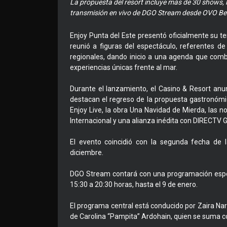
La propuesta del resort incluye más de 30 shows, l
transmisión en vivo de DGO Stream desde OVO Be
Enjoy Punta del Este presentó oficialmente su
reunió a figuras del espectáculo, referentes de
regionales, dando inicio a una agenda que comb
experiencias únicas frente al mar.
Durante el lanzamiento, el Casino & Resort anun
destacan el regreso de la propuesta gastronóm
Enjoy Live, la obra Una Navidad de Mierda, las n
Internacional y una alianza inédita con DIRECTV 
El evento coincidió con la segunda fecha d
diciembre.
DGO Stream contará con una programación espec
15:30 a 20:30 horas, hasta el 9 de enero.
El programa central está conducido por Zaira Nara
de Carolina “Pampita” Ardohain, quien se suma 