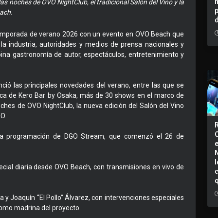
as noches de OVO NightClub, el tradicional Salón del Vino y la
ach.
 temporada de verano 2026 con un evento en OVO Beach que
 la industria, autoridades y medios de prensa nacionales y
ina gastronomía de autor, espectáculos, entretenimiento y
ció las principales novedades del verano, entre las que se
ica de Kero Bar by Osaka, más de 30 shows en el marco de
oches de OVO NightClub, la nueva edición del Salón del Vino
GO.
e la programación de DGO Stream, que comenzó el 26 de
I
ial diaria desde OVO Beach, con transmisiones en vivo de
 y Joaquín “El Pollo” Álvarez, con intervenciones especiales
como madrina del proyecto.