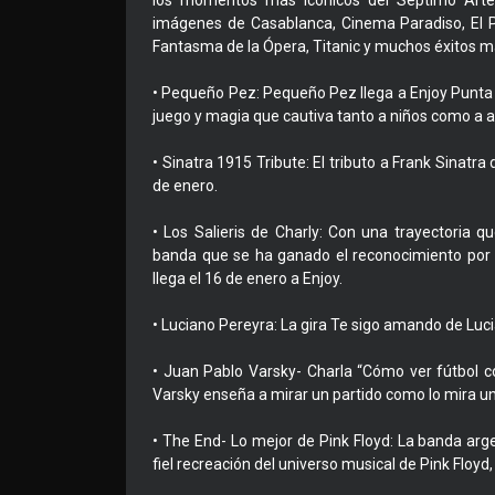
los momentos más icónicos del Séptimo Arte
imágenes de Casablanca, Cinema Paradiso, El Pad
Fantasma de la Ópera, Titanic y muchos éxitos má
• Pequeño Pez: Pequeño Pez llega a Enjoy Punta d
juego y magia que cautiva tanto a niños como a a
• Sinatra 1915 Tribute: El tributo a Frank Sinatr
de enero.
• Los Salieris de Charly: Con una trayectoria q
banda que se ha ganado el reconocimiento por su 
llega el 16 de enero a Enjoy.
• Luciano Pereyra: La gira Te sigo amando de Luci
• Juan Pablo Varsky- Charla “Cómo ver fútbol co
Varsky enseña a mirar un partido como lo mira un 
• The End- Lo mejor de Pink Floyd: La banda arg
fiel recreación del universo musical de Pink Floyd