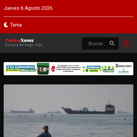
Jueves 6 Agosto 2026
Tema
Es hora de exigir más