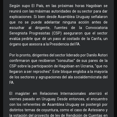
Según supo El País, en las próximas horas Hagobian se
reunirá con las máximas autoridades de su sector para dar
explicaciones. Si bien desde Asamblea Uruguay señalaron
que no se puede adelantar ninguna acción antes de
escuchar al dirigente, fuentes de la Convocatoria
Seregnista Progresistas (CSP) aseguraron que el sector
evalúa pedirle que dé un paso al costado de la Carifa, un
órgano que asesora a la Presidencia del FA.
Por lo pronto, dirigentes del sector liderado por Danilo Astori
confirmaron que recibieron “consultas” de sus pares de la
CSP sobre la participación de Hagobian en Ucrania, “que no
llegaron a ser reproches”. Este bloque engloba a la mayoría
de los sectores y agrupaciones del ala socialdemócrata del
FA.
El magíster en Relaciones Internacionales aterrizó el
viernes pasado en Uruguay. Desde entonces, el encuentro
con los referentes de Asamblea Uruguay se postergó por
distintos temas de coyuntura, como el caso de Astesiano y
la votación del proyecto de ley de Rendición de Cuentas en