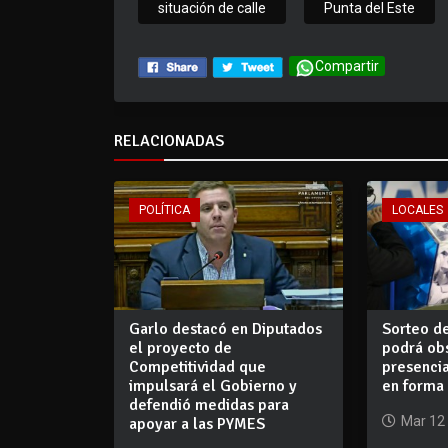
situación de calle
Punta del Este
Compartir
RELACIONADAS
POLÍTICA
LOCALES
Garlo destacó en Diputados
Sorteo d
el proyecto de
podrá ob
Competitividad que
presencia
impulsará el Gobierno y
en forma 
defendió medidas para
Mar 12
apoyar a las PYMES