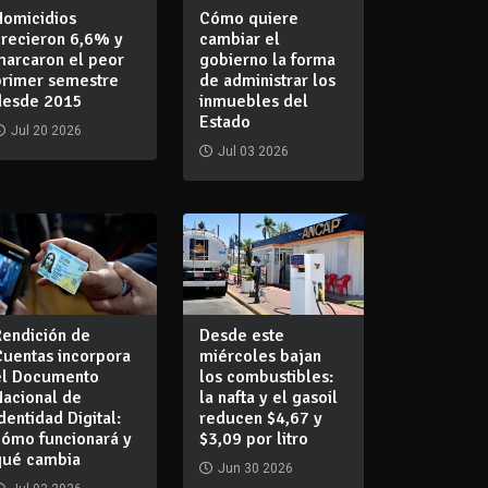
Homicidios
Cómo quiere
crecieron 6,6% y
cambiar el
marcaron el peor
gobierno la forma
primer semestre
de administrar los
desde 2015
inmuebles del
Estado
Jul 20 2026
Jul 03 2026
Rendición de
Desde este
Cuentas incorpora
miércoles bajan
el Documento
los combustibles:
Nacional de
la nafta y el gasoil
dentidad Digital:
reducen $4,67 y
cómo funcionará y
$3,09 por litro
qué cambia
Jun 30 2026