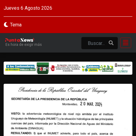
Jueves 6 Agosto 2026
Tema
Es hora de exigir más