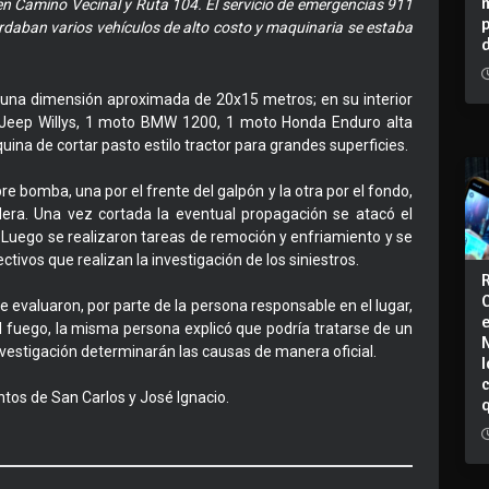
 Camino Vecinal y Ruta 104. El servicio de emergencias 911
ardaban varios vehículos de alto costo y maquinaria se estaba
a una dimensión aproximada de 20x15 metros; en su interior
 1 Jeep Willys, 1 moto BMW 1200, 1 moto Honda Enduro alta
quina de cortar pasto estilo tractor para grandes superficies.
e bomba, una por el frente del galpón y la otra por el fondo,
dera. Una vez cortada la eventual propagación se atacó el
. Luego se realizaron tareas de remoción y enfriamiento y se
ectivos que realizan la investigación de los siniestros.
 evaluaron, por parte de la persona responsable en el lugar,
el fuego, la misma persona explicó que podría tratarse de un
nvestigación determinarán las causas de manera oficial.
I
ntos de San Carlos y José Ignacio.