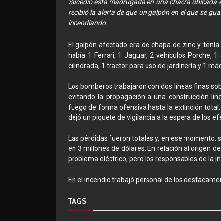
Sucedió esta madrugada en una chacra ubicada en
recibió la alerta de que un galpón en el que se gu
incendiando.
El galpón afectado era de chapa de zinc y tení
había 1 Ferrari, 1 Jaguar, 2 vehículos Porche,
cilindrada, 1 tractor para uso de jardinería y 1 má
Los bomberos trabajaron con dos líneas finas sobr
evitando la propagación a una construcción lin
fuego de forma ofensiva hasta la extinción total
dejó un piquete de vigilancia a la espera de los ef
Las pérdidas fueron totales y, en ese momento, se
en 3 millones de dólares. En relación al origen d
problema eléctrico, pero los responsables de la i
En el incendio trabajó personal de los destacame
TAGS