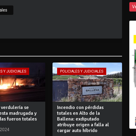
V
ales
S Y JUDICIALES
POLICIALES Y JUDICIALES
 verdulería se
Incendio con pérdidas
 esta madrugada y
totales en Alto de la
das fueron totales
Ballena: exdiputado
atribuye origen a falla al
 2024
cargar auto híbrido