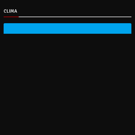
CLIMA
HOME
NOTICIAS
ENTREVISTAS
DECRETOS Y RESOLUCIONES
CONTACTO