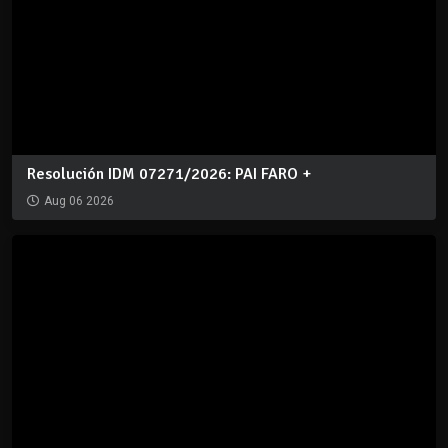
Resolución IDM 07271/2026: PAI FARO +
Aug 06 2026
Decreto 4122/2026: Aprobación del PAI FARO +
Aug 06 2026
REDES