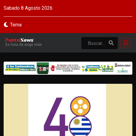
Sabado 8 Agosto 2026
Tema
Es hora de exigir más