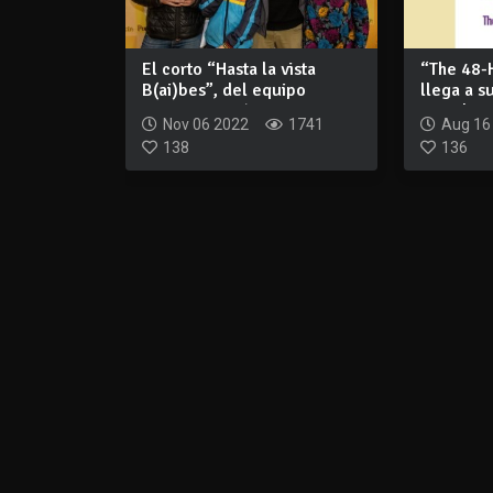
El corto “Hasta la vista
“The 48-
B(ai)bes”, del equipo
llega a s
Arpegio, ganó...
con el...
Nov 06 2022
1741
Aug 16
138
136