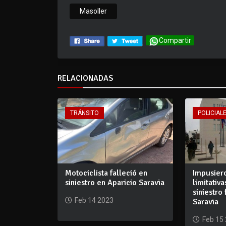
Masoller
Compartir
RELACIONADAS
TRÁNSITO
POLICIALE
Motociclista falleció en
Impusier
siniestro en Aparicio Saravia
limitativ
siniestro
Feb 14 2023
Saravia
Feb 15