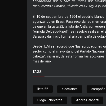
Encabezado por el líder de Todos por Maldonad
monumento a Saravia, ubicado en Av. Aiguá y Cami
El 10 de septiembre de 1904 el caudillo blanco f
agonizando en Brasil. Para recordar su memoria
de que en la Lista 22, la lista de Antía, converge
fórmula Delgado-Ripoll", se resolvió realizar e
Saravia y dar inicio formal a la campaña de octub
Desde TxM se recordó que "las agrupaciones que
sector como el mayoritario del Partido Nacional 
cabeza", iniciarán, de esta forma, las accciones
mes del año.
TAGS
lista 22
elecciones
campaña
Diego Echeverria
Andres Rapetti