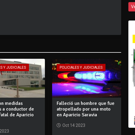
V
S Y JUDICIALES
POLICIALES Y JUDICIALES
on medidas
Falleció un hombre que fue
as a conductor de
atropellado por una moto
 fatal de Aparicio
en Aparicio Saravia
Oct 14 2023
 2023