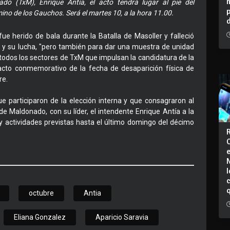
o (TxM), Enrique Antía, el acto tendrá lugar al pie del
no de los Gauchos. Será el martes 10, a la hora 11.00.
ue herido de bala durante la Batalla de Masoller y falleció
 y su lucha, "pero también para dar una muestra de unidad
n todos los sectores de TxM que impulsan la candidatura de la
l acto conmemorativo de la fecha de desaparición física de
re.
 participaron de la elección interna y que consagraron al
de Maldonado, con su líder, el intendente Enrique Antía a la
 y actividades previstas hasta el último domingo del décimo
I
octubre
Antia
Eliana Gonzalez
Aparicio Saravia