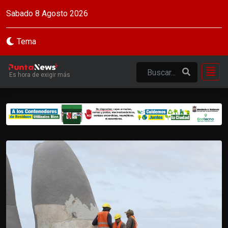
Sabado 8 Agosto 2026
Tema
Es hora de exigir más