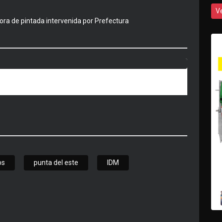
V
tora de pintada intervenida por Prefectura
os
punta del este
IDM