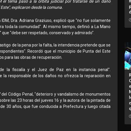
 el tema pasó a la órbita judicial por tratarse de un daño
 Este", explicaron desde la comuna.
a IDM, Dra. Adriana Graziuso, explicó que "no fue solamente
ara toda la comunidad". Al mismo tiempo, definió a La Mano
que "debe ser respetado, conservado y admirado".
castigo de la pena por la falta, la intendencia pretende que se
respondientes". Recordó que el municipio de Punta del Este
s para las obras de recuperación.
e la fiscalía y el Juez de Paz en la instancia penal".
ue la responsable de los daños no ofrezca la reparación en
367 del Código Penal, "deterioro y vandalismo de monumentos
I
obre las 23 horas del jueves 16 y la autora de la pintada de
de 30 años, que fue conducida a Prefectura y luego citada