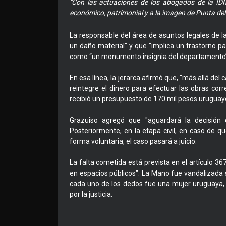
"Con las actuaciones de los abogados de la IDM
económico, patrimonial y a la imagen de Punta del
La responsable del área de asuntos legales de l
un daño material" y que "implica un trastorno p
como “un monumento insignia del departamento” 
En esa línea, la jerarca afirmó que, "más allá del 
reintegre el dinero para efectuar las obras cor
recibió un presupuesto de 170 mil pesos uruguayo
Grazuiso agregó que "aguardará la decisión d
Posteriormente, en la etapa civil, en caso de q
forma voluntaria, el caso pasará a juicio.
La falta cometida está prevista en el artículo 
en espacios públicos". La Mano fue vandalizada s
cada uno de los dedos fue una mujer uruguaya, 
por la justicia.