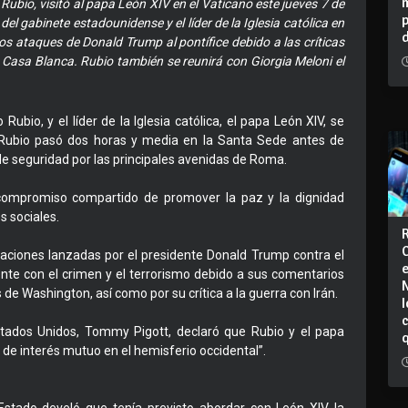
ubio, visitó al papa León XIV en el Vaticano este jueves 7 de
el gabinete estadounidense y el líder de la Iglesia católica en
ados ataques de Donald Trump al pontífice debido a las críticas
la Casa Blanca. Rubio también se reunirá con Giorgia Meloni el
bio, y el líder de la Iglesia católica, el papa León XIV, se
 Rubio pasó dos horas y media en la Santa Sede antes de
e seguridad por las principales avenidas de Roma.
compromiso compartido de promover la paz y la dignidad
s sociales.
saciones lanzadas por el presidente Donald Trump contra el
gente con el crimen y el terrorismo debido a sus comentarios
 de Washington, así como por su crítica a la guerra con Irán.
I
tados Unidos, Tommy Pigott, declaró que Rubio y el papa
 de interés mutuo en el hemisferio occidental”.