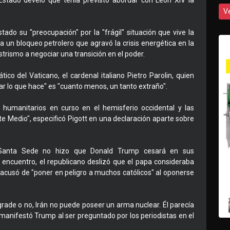
 Estado develó que tenía previsto abordar con León XIV la
V
stado su "preocupación" por la "frágil" situación que vive la
un bloqueo petrolero que agravó la crisis energética en la
astrismo a negociar una transición en el poder.
co del Vaticano, el cardenal italiano Pietro Parolin, quien
car lo que hace" es "cuanto menos, un tanto extraño".
os humanitarios en curso en el hemisferio occidental y las
te Medio", especificó Pigott en una declaración aparte sobre
 Santa Sede no hizo que Donald Trump cesará en sus
 encuentro, el republicano deslizó que el papa consideraba
 acusó de "poner en peligro a muchos católicos" al oponerse
agrade o no, Irán no puede poseer un arma nuclear. Él parecía
 manifestó Trump al ser preguntado por los periodistas en el