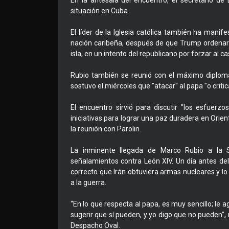
En la antesala del encuentro, el secretario de
situación en Cuba.
El líder de la Iglesia católica también ha manife
nación caribeña, después de que Trump ordenara 
isla, en un intento del republicano por forzar al c
Rubio también se reunió con el máximo diplomáti
sostuvo el miércoles que "atacar" al papa "o criti
El encuentro sirvió para discutir "los esfuerz
iniciativas para lograr una paz duradera en Orien
la reunión con Parolin.
La inminente llegada de Marco Rubio a la
señalamientos contra León XIV. Un día antes del
correcto que Irán obtuviera armas nucleares y lo
a la guerra.
“En lo que respecta al papa, es muy sencillo; le 
sugerir que sí pueden, y yo digo que no pueden”,
Despacho Oval.