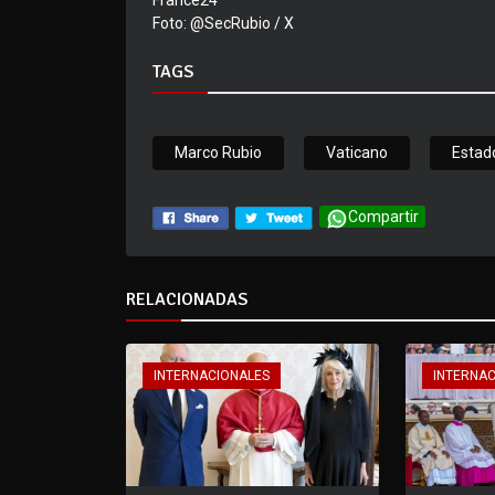
France24
Foto: @SecRubio / X
TAGS
Marco Rubio
Vaticano
Estad
Compartir
RELACIONADAS
INTERNACIONALES
INTERNA