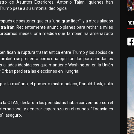
nistro de Asuntos Exteriores, Antonio Tajani, quienes han
Trump pese a su sintonía ideológica.
spués de sostener que era "una gran líder", y a otros aliados
RE
tra Irán. Recientemente anunció planes para retirar a miles
s próximos meses, una medida que también ha amenazado
ifican la ruptura trasatlántica entre Trump y los socios de
lia también se presenta como una oportunidad para anudar los
os aliados ideológicos que mantiene Washington en la Unión
 Orbán perdiera las elecciones en Hungría.
por la mañana, el primer ministro polaco, Donald Tusk, salió
 a la OTAN, declaró a los periodistas había conversado con el
internacional y generar esperanza en el mundo. "Todavía es
s", aseguró.