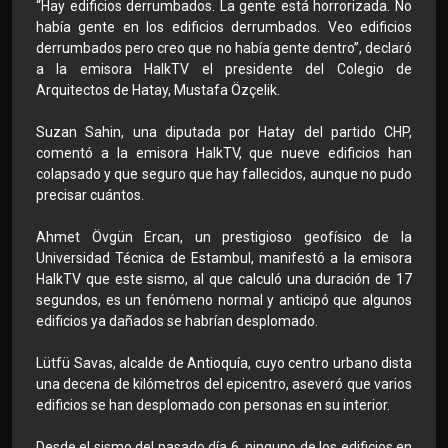
“Hay edificios derrumbados. La gente está horrorizada. No
había gente en los edificios derrumbados. Veo edificios
derrumbados pero creo que no había gente dentro”, declaró
a la emisora HalkTV el presidente del Colegio de
Arquitectos de Hatay, Mustafa Özçelik.
Suzan Sahin, una diputada por Hatay del partido CHP,
comentó a la emisora HalkTV, que nueve edificios han
colapsado y que seguro que hay fallecidos, aunque no pudo
precisar cuántos.
Ahmet Övgün Ercan, un prestigioso geofísico de la
Universidad Técnica de Estambul, manifestó a la emisora
HalkTV que este sismo, al que calculó una duración de 17
segundos, es un fenómeno normal y anticipó que algunos
edificios ya dañados se habrían desplomado.
Lütfü Savas, alcalde de Antioquía, cuyo centro urbano dista
una decena de kilómetros del epicentro, aseveró que varios
edificios se han desplomado con personas en su interior.
Desde el sismo del pasado día 6, ninguno de los edificios en