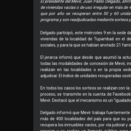
El presidente del Mevir, Juan Pablo Delgado, afir
de viviendas vacías o de uso irregular en más de 40
que por año se recuperan entre 50 y 60 unidad
programa y son readjudicadas mediante sorteos pú
Delgado participó, este miércoles 9 en la sede d
viviendas de la localidad de Tupambaé en el d
sociales, y para la que se habían anotado 21 fami
El jerarca infomó que desde que asumió la actu
todas las modalidades de concesión de Mevir, inc
realizan en las localidades o en la propia se
adjudicar. El índice de unidades recuperadas oscila
En todos los casos los sorteos se realizan con la
proceso, se transmite en la cuenta de Facebook
Mevir. Destacó que el mecanismo es un “igualado
Delgado informó que Mevir trabaja fuertemente e
más de 400 localidades del país para que su p
recupera los inmuebles vacíos, por vía judicial y 