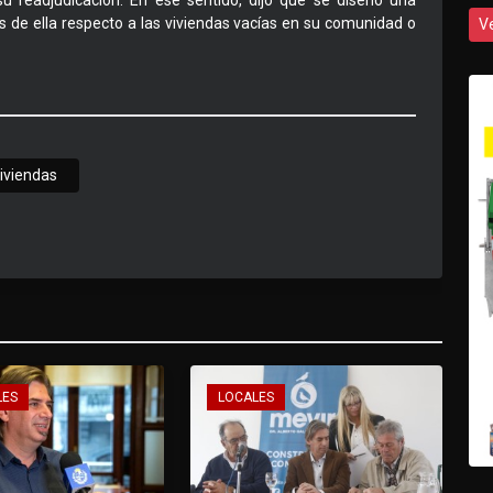
su readjudicación. En ese sentido, dijo que se diseñó una
s de ella respecto a las viviendas vacías en su comunidad o
V
iviendas
LES
LOCALES