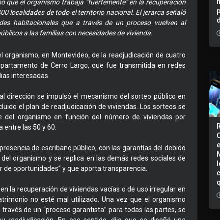
mó que el organismo trabaja “fuertemente” en la recuperación
0 localidades de todo el territorio nacional. El jerarca señaló
es habitacionales que a través de un proceso vuelven al
blicos a las familias con necesidades de vivienda.
el organismo, en Montevideo, de la readjudicación de cuatro
epartamento de Cerro Largo, que fue transmitida en redes
lias interesadas.
al dirección se impulsó el mecanismo del sorteo público en
luido el plan de readjudicación de viviendas. Los sorteos se
de del organismo en función del número de viviendas por
 entre las 50 y 60.
 presencia de escribano público, con las garantías del debido
 del organismo y se replica en las demás redes sociales de
I
r de oportunidades” y que aporta transparencia.
n la recuperación de viviendas vacías o de uso irregular en
atrimonio no esté mal utilizado. Una vez que el organismo
a través de un “proceso garantista” para todas las partes, se