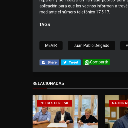
reparan y se realiza un llamado público para 
aplicación para que los vecinos informen a travé
mediante el número telefónico 17 5 17.
TAGS
MEVIR
Juan Pablo Delgado
v
Compartir
RELACIONADAS
INTERÉS GENERAL
NACIONA