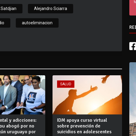
 Satdjian
Alejandro Sciarra
dio
autoeliminacion
RE
SALUD
tal y adicciones:
IDM apoya curso virtual
Pou abogó por no
sobre prevención de
ngún uruguayo por
suicidios en adolescentes