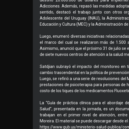
destinó 20.000.000 de dólares para implemen
Adicciones. Además, repasó las medidas adoptad
sentido, destacó el trabajo junto con otros o
Adolescente del Uruguay (INAU), la Administrac
Educación y Cultura (MEC) y la Administración de 
Luego, enumeró diversas iniciativas relacionadas 
el marco del cual se realizaron más de 1.500 a
Asimismo, anunció que el próximo 31 de julio se e
de siete nuevos centros de atención a la salud me
Satdjian subrayó el impacto del monitoreo en t
cambio trascendental en la política de prevención
Luego, se refirió a una serie de resoluciones del
prestaciones de psicoterapia para personas de ha
costo de los tiques de los medicamentos Fluoxetin
La “Guía de práctica clínica para el abordaje 
Salud”, presentada en la jornada, es un docum
trabajan en el primer nivel de atención, entre 
Moreira. El material se puede descargar desde el 
https://www.gub.uy/ministerio-salud-publica/com