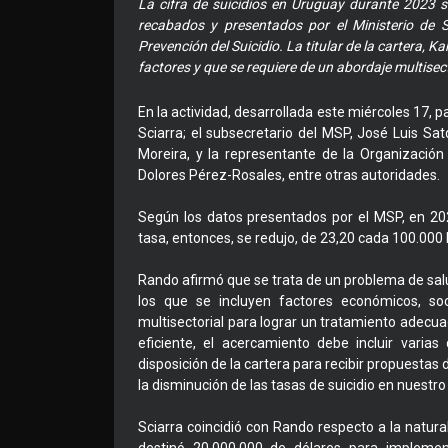
La cifra de suicidios en Uruguay durante 2023 s
recabados y presentados por el Ministerio de 
Prevención del Suicidio. La titular de la cartera, 
factores y que se requiere de un abordaje multise
En la actividad, desarrollada este miércoles 17, p
Sciarra; el subsecretario del MSP, José Luis Sat
Moreira, y la representante de la Organizaci
Dolores Pérez-Rosales, entre otras autoridades.
Según los datos presentados por el MSP, en 20
tasa, entonces, se redujo, de 23,20 cada 100.000
Rando afirmó que se trata de un problema de sal
los que se incluyen factores económicos, soci
multisectorial para lograr un tratamiento adecua
eficiente, el acercamiento debe incluir varia
disposición de la cartera para recibir propuestas d
la disminución de las tasas de suicidio en nuestro 
Sciarra coincidió con Rando respecto a la natur