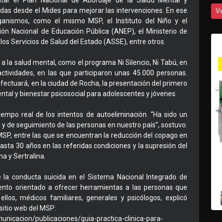
tar el Plan Nacional de Abordaje de la Salud Mental y
as desde el Mides para mejorar las intervenciones. En ese
V
rganismos, como el mismo MSP, el Instituto del Niño y el
ión Nacional de Educación Pública (ANEP), el Ministerio de
los Servicios de Salud del Estado (ASSE), entre otros.
a la salud mental, como el programa Ni Silencio, Ni Tabú, en
ctividades, en las que participaron unas 45.000 personas.
fectuará, en la ciudad de Rocha, la presentación del primero
ntal y bienestar psicosocial para adolescentes y jóvenes.
iempo real de los intentos de autoeliminación. “Ha sido un
 y de seguimiento de las personas en nuestro país”, sostuvo.
 MSP, entre las que se encuentran la reducción del copago en
sta 30 años en las referidas condiciones y la supresión del
a y Sertralina.
de la conducta suicida en el Sistema Nacional Integrado de
ento orientado a ofrecer herramientas a las personas que
ellos, médicos familiares, generales y psicólogos, explicó
sitio web del MSP:
unicacion/publicaciones/guia-practica-clinica-para-