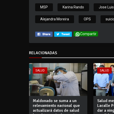
MSP
Karina Rando
Jose Luis
Alejandra Moreira
OPS
suici
Compartir
RELACIONADAS
SALUD
SALUD
Maldonado se suma a un
Salud men
relevamiento nacional que
Lacalle 
actualizará datos de salud
dar a ni