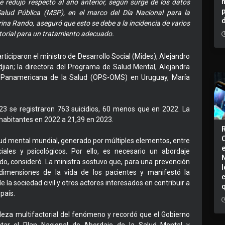
e redujo respecto al año anterior, según surge de los datos
Salud Pública (MSP), en el marco del Día Nacional para la
Karina Rando, aseguró que esto se debe a la incidencia de varios
ctorial para un tratamiento adecuado.
articiparon el ministro de Desarrollo Social (Mides), Alejandro
djian; la directora del Programa de Salud Mental, Alejandra
ón Panamericana de la Salud (OPS-OMS) en Uruguay, María
23 se registraron 763 suicidios, 60 menos que en 2022. La
 habitantes en 2022 a 21,39 en 2023.
ud mental mundial, generado por múltiples elementos, entre
ales y psicológicos. Por ello, es necesario un abordaje
do, consideró. La ministra sostuvo que, para una prevención
I
s dimensiones de la vida de los pacientes y manifestó la
e la sociedad civil y otros actores interesados en contribuir a
país.
aleza multifactorial del fenómeno y recordó que el Gobierno