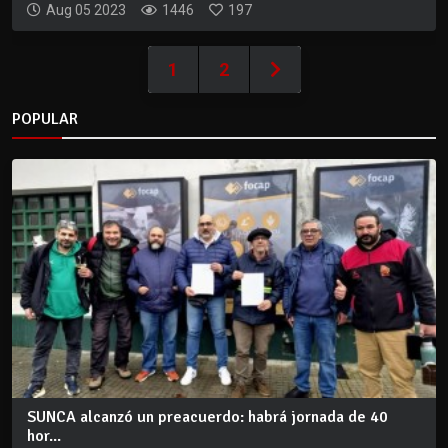
Aug 05 2023
1446
197
1
2
POPULAR
SUNCA alcanzó un preacuerdo: habrá jornada de 40
hor...