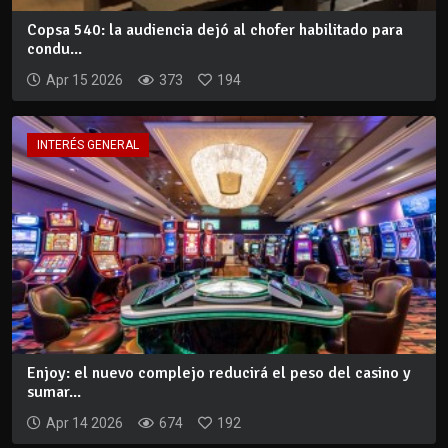
Copsa 540: la audiencia dejó al chofer habilitado para
condu...
Apr 15 2026
373
194
INTERÉS GENERAL
Enjoy: el nuevo complejo reducirá el peso del casino y
sumar...
Apr 14 2026
674
192