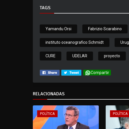
TAGS
Yamandu Orsi
Fabrizio Scarabino
instituto oceanografico Schmidt
Urug
CURE
UDELAR
proyecto
Compartir
RELACIONADAS
POLÍTICA
POLÍTICA