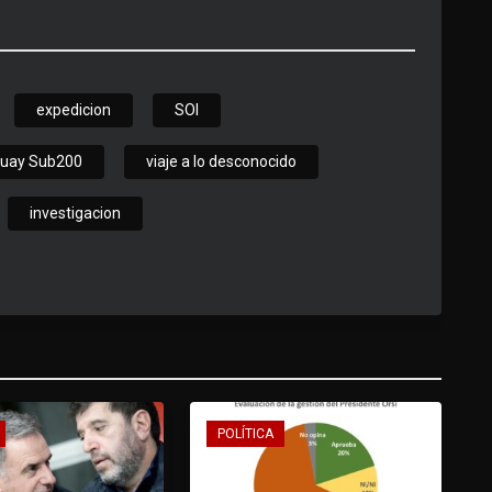
expedicion
SOI
uay Sub200
viaje a lo desconocido
investigacion
POLÍTICA