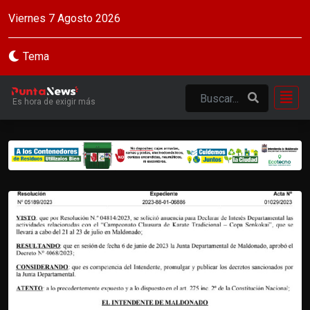
Viernes 7 Agosto 2026
Tema
Es hora de exigir más