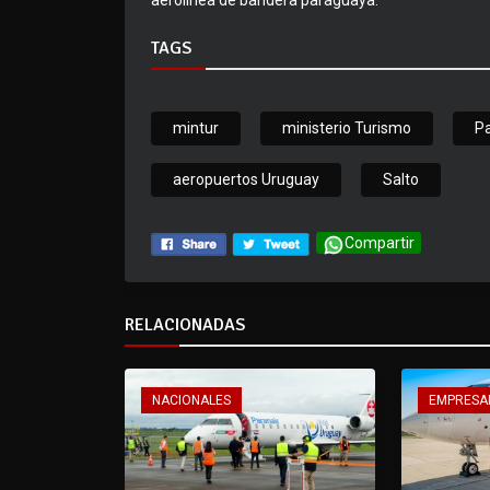
aerolínea de bandera paraguaya.
TAGS
mintur
ministerio Turismo
P
aeropuertos Uruguay
Salto
Compartir
RELACIONADAS
NACIONALES
EMPRESA