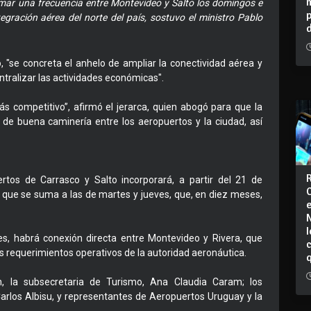
umar una frecuencia entre Montevideo y Salto los domingos e
tegración aérea del norte del país, sostuvo el ministro Pablo
, "se concreta el anhelo de ampliar la conectividad aérea y
entralizar las actividades económicas".
 más competitivo”, afirmó el jerarca, quien abogó para que la
r de buena caminería entre los aeropuertos y la ciudad, así
ertos de Carrasco y Salto incorporará, a partir del 21 de
 que se suma a las de martes y jueves, que, en diez meses,
I
, habrá conexión directa entre Montevideo y Rivera, que
 requerimientos operativos de la autoridad aeronáutica.
n, la subsecretaria de Turismo, Ana Claudia Caram; los
Carlos Albisu, y representantes de Aeropuertos Uruguay y la