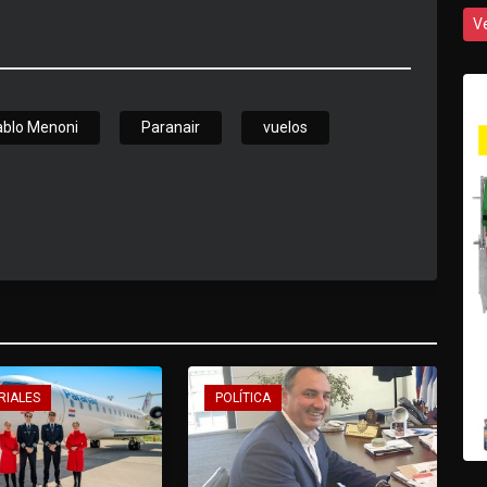
V
ablo Menoni
Paranair
vuelos
RIALES
POLÍTICA