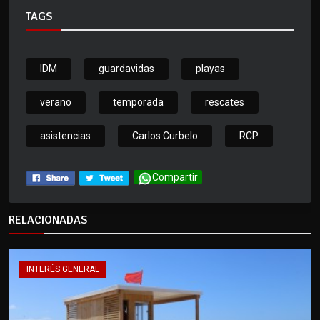
TAGS
IDM
guardavidas
playas
verano
temporada
rescates
asistencias
Carlos Curbelo
RCP
Compartir
RELACIONADAS
INTERÉS GENERAL