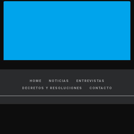
HOME
NOTICIAS
ENTREVISTAS
DECRETOS Y RESOLUCIONES
CONTACTO
CATEGORIAS
Policiales y Judiciales
Tránsito