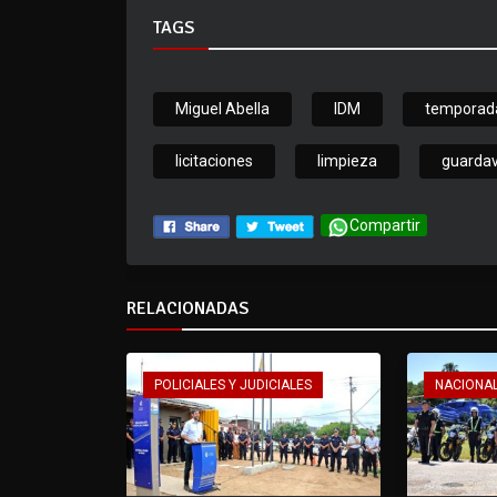
TAGS
Miguel Abella
IDM
temporad
licitaciones
limpieza
guardav
Compartir
RELACIONADAS
POLICIALES Y JUDICIALES
NACIONA