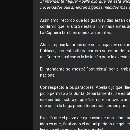
El intendente Miguel Abella dijo que "se está en
necesidades que ameritan algunas medidas más a
Asimismo, recordó que los guardavidas están d
confirmó que la ruta 39 estará iluminada antes de
La Capuera también quedarán prontas.
Abella repasó la tareas que se trabajan en conju
Públicas; con esta última cartera se están defin
del Guerrero así como la licitación para la aven
El intendente se mostró "optimista" por el trab
nacional.
Con respecto a los paradores, Abella dijo que "
pidió permiso a la Junta Departamental, se esta
ese sentido, subrayó que "siempre se tuvo claro
que quien lo haga pueda tener más tiempo para r
Explicó que el plazo de ejecución de obra dado po
idea es que, finalizado el actual período de gobi