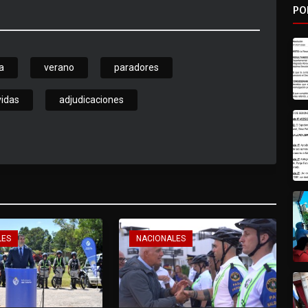
PO
a
verano
paradores
idas
adjudicaciones
LES
NACIONALES