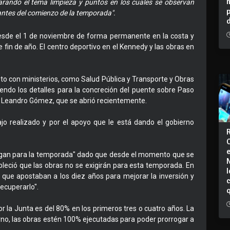
carando el tema limpieza y puntos en los cuales se observan
ntes del comienzo de la temporada".
esde el 1 de noviembre de forma permanente en la costa y
 fin de año. El centro deportivo en el Kennedy y las obras en
nto con ministerios, como Salud Pública y Transporte y Obras
iendo los detalles para la concreción del puente sobre Paso
ida Leandro Gómez, que se abrió recientemente.
ajo realizado y por el apoyo que le está dando el gobierno
llegan para la temporada" dado que desde el momento que se
bleció que las obras no se exigirán para esta temporada. En
I
 que apostaban a los diez años para mejorar la inversión y
ecuperarlo".
r la Junta es del 80% en los primeros tres o cuatro años. La
erno, las obras estén 100% ejecutadas para poder prorrogar a