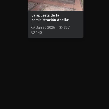
La apuesta de la
administración Abella:
facilitar el acceso...
Jun 30 2026
357
140