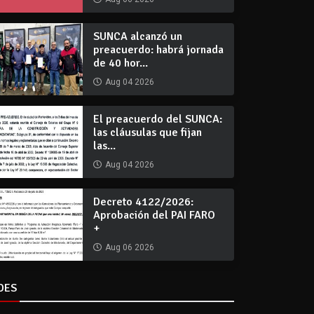
SUNCA alcanzó un
preacuerdo: habrá jornada
de 40 hor...
Aug 04 2026
El preacuerdo del SUNCA:
las cláusulas que fijan
las...
Aug 04 2026
Decreto 4122/2026:
Aprobación del PAI FARO
+
Aug 06 2026
DES