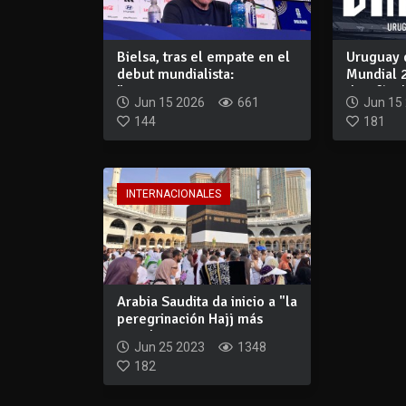
Bielsa, tras el empate en el
Uruguay 
debut mundialista:
Mundial 
"Nosotros te...
desafío d.
Jun 15 2026
661
Jun 15
144
181
INTERNACIONALES
Arabia Saudita da inicio a "la
peregrinación Hajj más
grande...
Jun 25 2023
1348
182