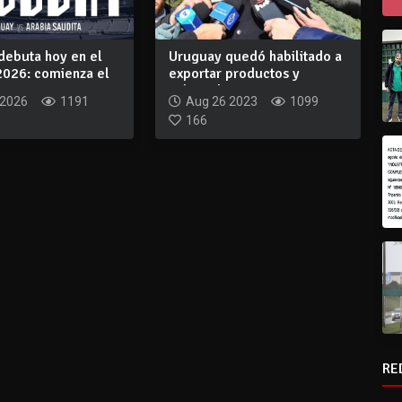
debuta hoy en el
Uruguay quedó habilitado a
2026: comienza el
exportar productos y
..
subproductos...
 2026
1191
Aug 26 2023
1099
166
RE