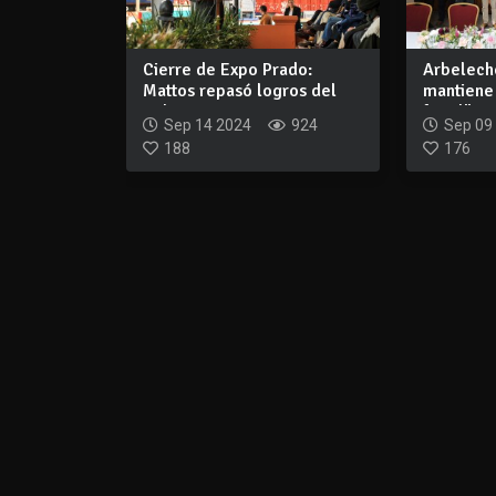
Cierre de Expo Prado:
Arbelech
Mattos repasó logros del
mantiene
gobierno en e...
fiscal"
Sep 14 2024
924
Sep 09
188
176