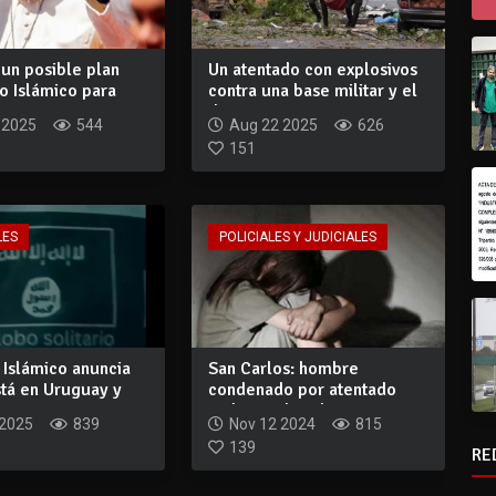
un posible plan
Un atentado con explosivos
o Islámico para
contra una base militar y el
...
derr...
 2025
544
Aug 22 2025
626
151
LES
POLICIALES Y JUDICIALES
 Islámico anuncia
San Carlos: hombre
stá en Uruguay y
condenado por atentado
..
violento al pudor...
 2025
839
Nov 12 2024
815
139
RE