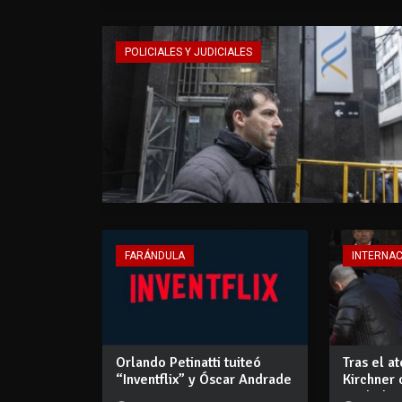
POLICIALES Y JUDICIALES
FARÁNDULA
INTERNA
Orlando Petinatti tuiteó
Tras el a
“Inventflix” y Óscar Andrade
Kirchner
respon...
trasladars