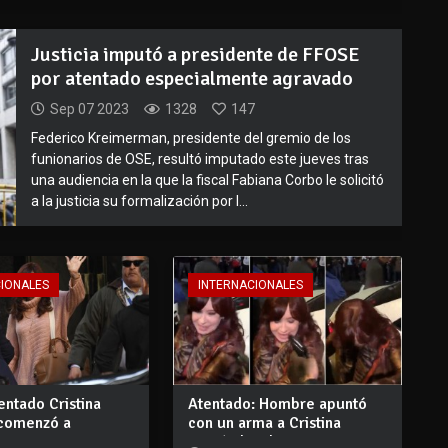
Justicia imputó a presidente de FFOSE
por atentado especialmente agravado
Sep 07 2023
1328
147
Federico Kreimerman, presidente del gremio de los
funionarios de OSE, resultó imputado este jueves tras
una audiencia en la que la fiscal Fabiana Corbo le solicitó
a la justicia su formalización por l...
CIONALES
INTERNACIONALES
tentado Cristina
Atentado: Hombre apuntó
 comenzó a
con un arma a Cristina
e en...
Fernández de...