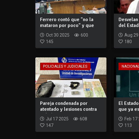
Ferrero contó que "no la
Desvelan 
mataron por poco" y que
del Estad
restos de l...
atentar co
Oct 30 2025
600
Aug 29
145
180
POLICIALES Y JUDICIALES
NACIONA
Pareja condenada por
El Estado
atentado y lesiones contra
que ya e
policías
que pron.
Jul 17 2025
608
Feb 17
147
113