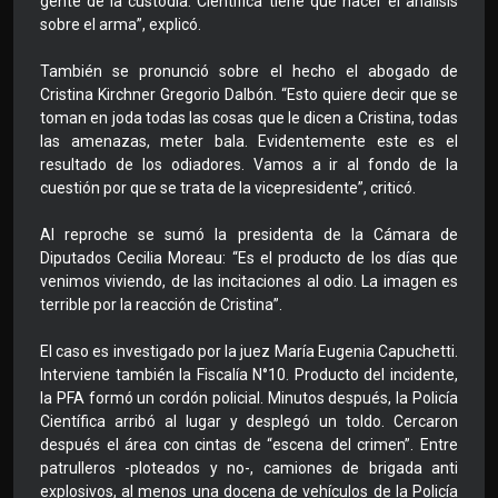
gente de la custodia. Científica tiene que hacer el análisis
sobre el arma”, explicó.
También se pronunció sobre el hecho el abogado de
Cristina Kirchner Gregorio Dalbón. “Esto quiere decir que se
toman en joda todas las cosas que le dicen a Cristina, todas
las amenazas, meter bala. Evidentemente este es el
resultado de los odiadores. Vamos a ir al fondo de la
cuestión por que se trata de la vicepresidente”, criticó.
Al reproche se sumó la presidenta de la Cámara de
Diputados Cecilia Moreau: “Es el producto de los días que
venimos viviendo, de las incitaciones al odio. La imagen es
terrible por la reacción de Cristina”.
El caso es investigado por la juez María Eugenia Capuchetti.
Interviene también la Fiscalía N°10. Producto del incidente,
la PFA formó un cordón policial. Minutos después, la Policía
Científica arribó al lugar y desplegó un toldo. Cercaron
después el área con cintas de “escena del crimen”. Entre
patrulleros -ploteados y no-, camiones de brigada anti
explosivos, al menos una docena de vehículos de la Policía